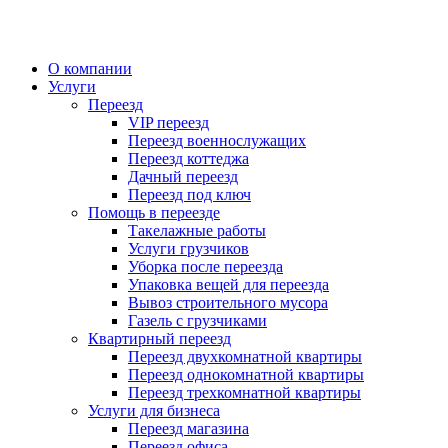
О компании
Услуги
Переезд
VIP переезд
Переезд военнослужащих
Переезд коттеджа
Дачный переезд
Переезд под ключ
Помощь в переезде
Такелажные работы
Услуги грузчиков
Уборка после переезда
Упаковка вещей для переезда
Вывоз строительного мусора
Газель с грузчиками
Квартирный переезд
Переезд двухкомнатной квартиры
Переезд однокомнатной квартиры
Переезд трехкомнатной квартиры
Услуги для бизнеса
Переезд магазина
Переезд офиса