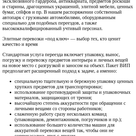
эксклюзивного гардероба, антиквариата, предметов роскоши
и старины, драгоценных украшений, элитной мебели, ценных
бумаг, сейфов и пр. В нашем распоряжении собственный
автопарк с грузовыми автомобилями, оборудованным
специально для подобных переездов, а также
высококвалифицированный учтивый персонал.
Элитные перевозки «под ключ» — выбор тех, кто ценит
качество и время
Стандартная услуга переезда включает упаковку, вынос,
погрузку и перевозку предметов интерьера и личных вещей
на новое место с разгрузкой и заносом на объект. Пакет ВИП
предполагает расширенный подход к задаче, а именно:
специальную тщательную и бережную упаковку ценных
хрупких предметов для транспортировки;
использование противоударной защиты и упаковочных
материалов, защищающих от трения;
высочайшую степень аккуратности при обращении с
личными вещами со стороны работников;
слаженную работу сразу нескольких команд
(упаковщиков, демонтажников, погрузчиков и пр.);
использование большего количества машин для
аккуратной перевозки вещей так, чтобы они не
соприкасались друг с другом.