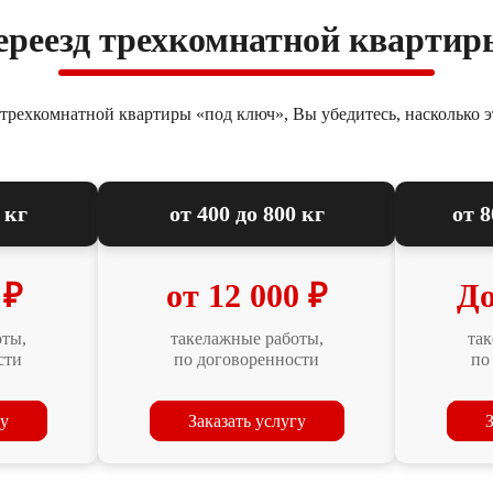
ереезд трехкомнатной квартир
д трехкомнатной квартиры «под ключ», Вы убедитесь, насколько э
 кг
от 400 до 800 кг
от 8
 ₽
от 12 000 ₽
До
оты,
такелажные работы,
так
сти
по договоренности
по
гу
Заказать услугу
З