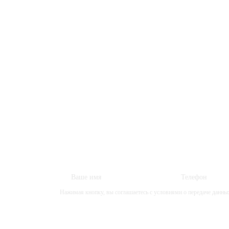
Одно простое
Нужны услуги переезда? Оставьте нам свою за
– и получите профессиональную помощь!
Нажимая кнопку, вы соглашаетесь с
условиями о передаче данны