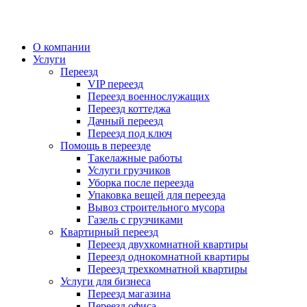
О компании
Услуги
Переезд
VIP переезд
Переезд военнослужащих
Переезд коттеджа
Дачный переезд
Переезд под ключ
Помощь в переезде
Такелажные работы
Услуги грузчиков
Уборка после переезда
Упаковка вещей для переезда
Вывоз строительного мусора
Газель с грузчиками
Квартирный переезд
Переезд двухкомнатной квартиры
Переезд однокомнатной квартиры
Переезд трехкомнатной квартиры
Услуги для бизнеса
Переезд магазина
Переезд офиса